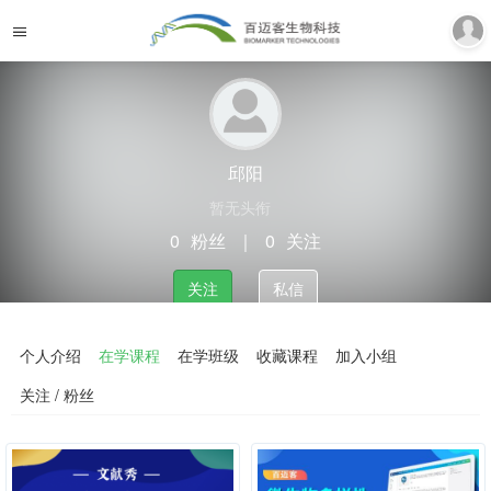
邱阳
暂无头衔
0
粉丝
｜
0
关注
关注
私信
个人介绍
在学课程
在学班级
收藏课程
加入小组
关注 / 粉丝