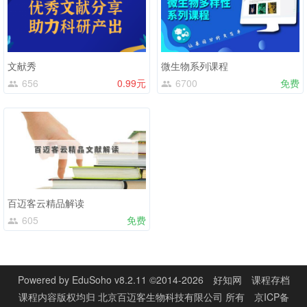
文献秀
微生物系列课程
656
0.99元
6700
免费
百迈客云精品解读
605
免费
Powered by
EduSoho v8.2.11
©2014-2026
好知网
课程存档
课程内容版权均归
北京百迈客生物科技有限公司
所有
京ICP备