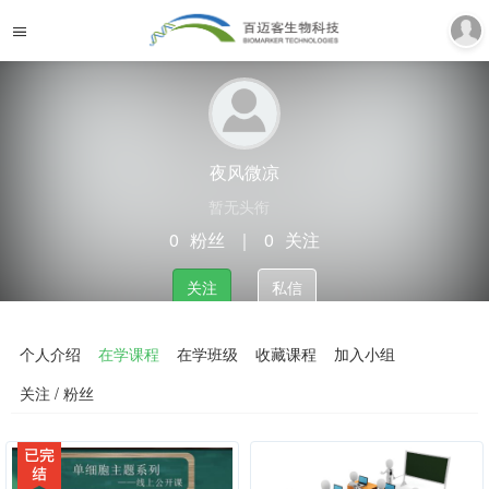
夜风微凉
暂无头衔
0
粉丝
｜
0
关注
关注
私信
个人介绍
在学课程
在学班级
收藏课程
加入小组
关注 / 粉丝