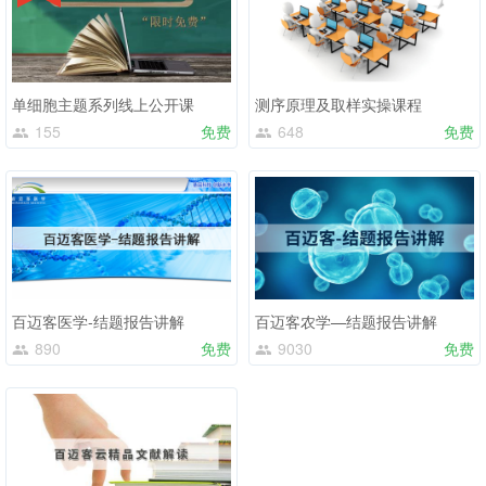
单细胞主题系列线上公开课
测序原理及取样实操课程
155
免费
648
免费
百迈客医学-结题报告讲解
百迈客农学—结题报告讲解
890
免费
9030
免费