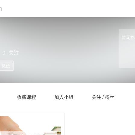
们
暂无签
0
关注
私信
收藏课程
加入小组
关注 / 粉丝