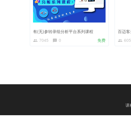
有(无)参转录组分析平台系列课程
百迈客
7045
0
免费
605
课