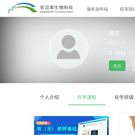
服务器终端
联系我
顾雪
暂无头衔
0
粉丝
｜
关注
个人介绍
在学课程
在学班级