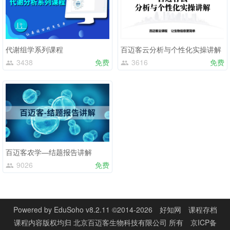
代谢组学系列课程
百迈客云分析与个性化实操讲解
3438
免费
3616
免费
百迈客农学—结题报告讲解
9026
免费
Powered by
EduSoho v8.2.11
©2014-2026
好知网
课程存档
课程内容版权均归
北京百迈客生物科技有限公司
所有
京ICP备