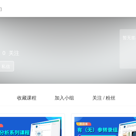
们
暂无签
0
关注
私信
收藏课程
加入小组
关注 / 粉丝