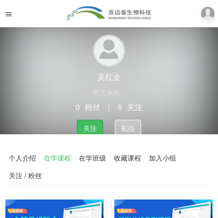
吴红全
暂无头衔
0
粉丝
｜
0
关注
关注
私信
个人介绍
在学课程
在学班级
收藏课程
加入小组
关注 / 粉丝