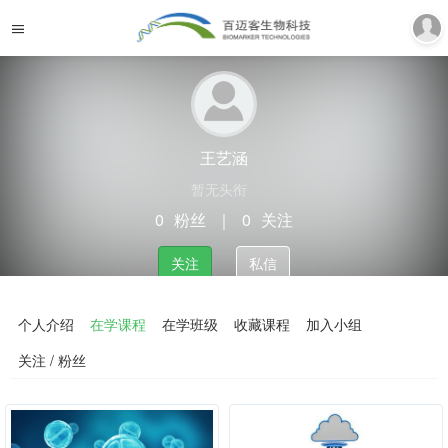
王艺涵
暂无头衔
0
粉丝
｜
0
关注
关注
私信
个人介绍
在学课程
在学班级
收藏课程
加入小组
关注 / 粉丝