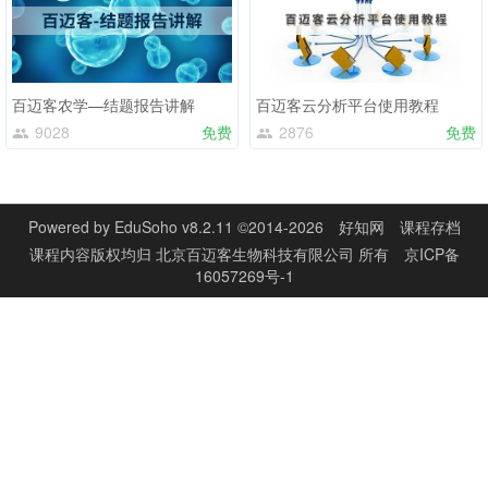
百迈客农学—结题报告讲解
百迈客云分析平台使用教程
9028
免费
2876
免费
Powered by
EduSoho v8.2.11
©2014-2026
好知网
课程存档
课程内容版权均归
北京百迈客生物科技有限公司
所有
京ICP备
16057269号-1