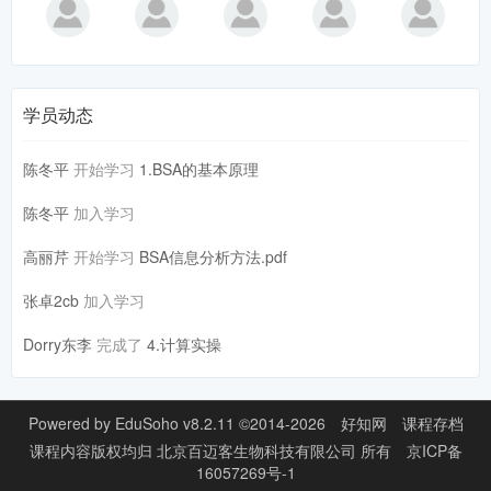
学员动态
陈冬平
开始学习
1.BSA的基本原理
陈冬平
加入学习
高丽芹
开始学习
BSA信息分析方法.pdf
张卓2cb
加入学习
Dorry东李
完成了
4.计算实操
Powered by
EduSoho v8.2.11
©2014-2026
好知网
课程存档
课程内容版权均归
北京百迈客生物科技有限公司
所有
京ICP备
16057269号-1