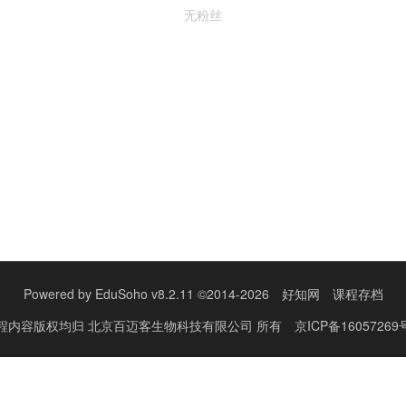
无粉丝
Powered by
EduSoho v8.2.11
©2014-2026
好知网
课程存档
程内容版权均归
北京百迈客生物科技有限公司
所有
京ICP备16057269