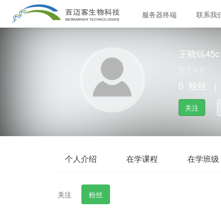
服务器终端
联系我
王晓铄45c
暂无头衔
0
粉丝
｜
关注
个人介绍
在学课程
在学班级
关注
粉丝