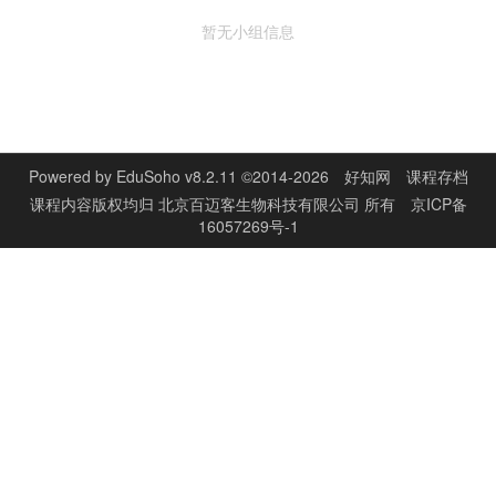
暂无小组信息
Powered by
EduSoho v8.2.11
©2014-2026
好知网
课程存档
课程内容版权均归
北京百迈客生物科技有限公司
所有
京ICP备
16057269号-1