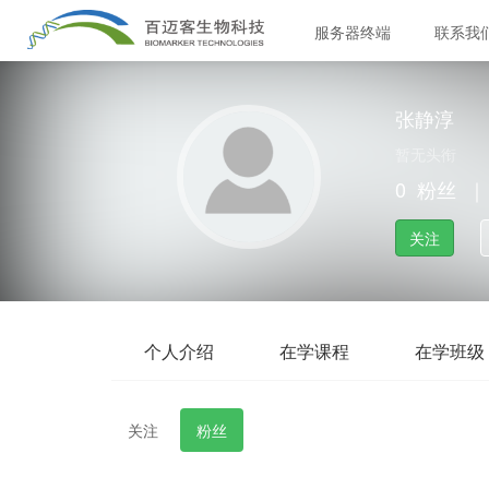
服务器终端
联系我
张静淳
暂无头衔
0
粉丝
｜
关注
个人介绍
在学课程
在学班级
关注
粉丝