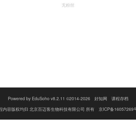
无粉丝
Powered by
EduSoho v8.2.11
©2014-2026
好知网
课程存档
程内容版权均归
北京百迈客生物科技有限公司
所有
京ICP备16057269