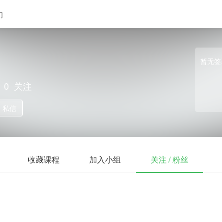
们
暂无签
0
关注
私信
收藏课程
加入小组
关注 / 粉丝