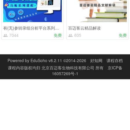
有(无)参转录组分析平台系列课程
百迈客云精品解读
7044
免费
605
免费
Powered by
EduSoho v8.2.11
©2014-2026
好知网
课程存档
课程内容版权均归
北京百迈客生物科技有限公司
所有
京ICP备
16057269号-1