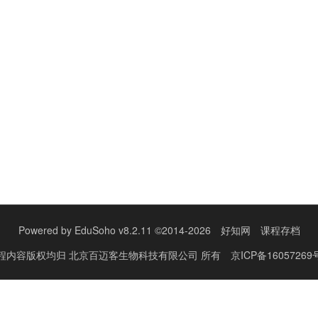
Powered by
EduSoho v8.2.11
©2014-2026
好知网
课程存档
程内容版权均归
北京百迈客生物科技有限公司
所有
京ICP备16057269