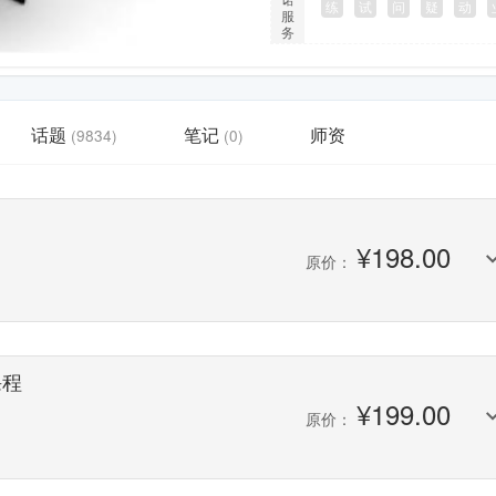
练
试
问
疑
动
服
务
话题
笔记
师资
(9834)
(0)
¥
198.00
原价：
课程
¥
199.00
原价：