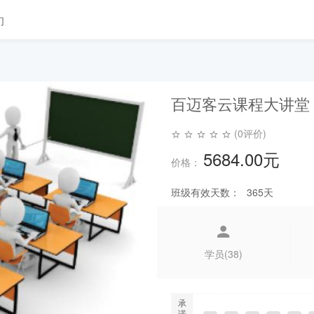
们
百迈客云课程大讲堂
(0评价)
5684.00元
价格：
班级有效天数：
365天
学员(38)
承
诺