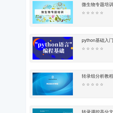
微生物专题培
python基础入
转录组分析教
转录调控高分