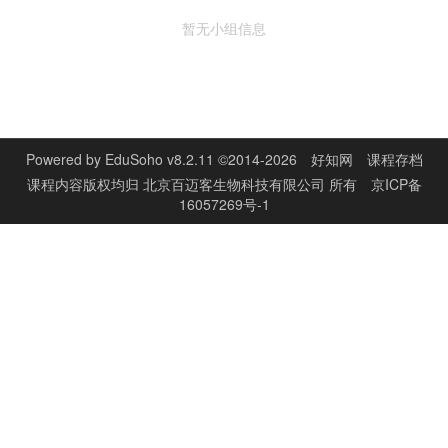
暂无小组信息
Powered by
EduSoho v8.2.11
©2014-2026
好知网
课程存档
课程内容版权均归
北京百迈客生物科技有限公司
所有
京ICP备
16057269号-1