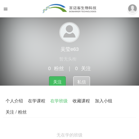
吴莹e63
暂无头衔
0
粉丝
｜
0
关注
关注
私信
个人介绍
在学课程
在学班级
收藏课程
加入小组
关注 / 粉丝
无在学的班级