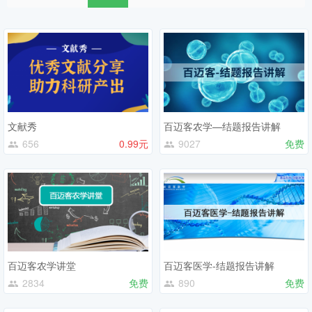
文献秀
百迈客农学—结题报告讲解
656
0.99元
9027
免费
百迈客农学讲堂
百迈客医学-结题报告讲解
2834
免费
890
免费