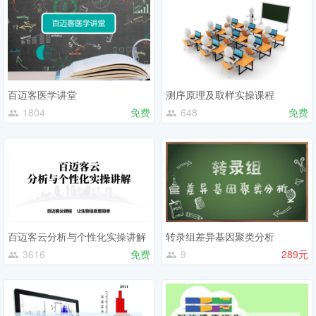
百迈客医学讲堂
测序原理及取样实操课程
1804
免费
648
免费
百迈客云分析与个性化实操讲解
转录组差异基因聚类分析
3616
免费
9
289元