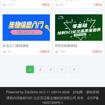
118
198元
83
199元
生信入门基础课程
R语言绘图基础
98
1888元
306
1888元
1
2
3
Powered by
EduSoho v8.2.11
©2014-2026
好知网
课程存档
课程内容版权均归
北京百迈客生物科技有限公司
所有
京ICP备
16057269号-1