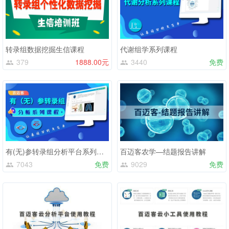
转录组数据挖掘生信课程
代谢组学系列课程
379
1888.00元
3440
免费
有(无)参转录组分析平台系列课程
百迈客农学—结题报告讲解
7043
免费
9029
免费